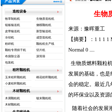
造粒设备
生物
牧草制粒机
生物质造粒机
链板输送机
侧模颗粒机
来源：豫晖重工
皮带输送机
新型输送机
冷却机
成型造粒机
【摘要】：1 1 1 1 Micr
粉碎机
颗粒机生产线
Normal 0 ....
颗粒专用烘干机
切片机
布袋除尘器
滚筒筛
生物质燃料颗粒机
包装机
秸秆颗粒机
发展的基础，也是
玉米秸秆颗粒机
棉花秸秆颗粒机
会的稳定。最近几
小麦秸秆颗粒机
木材颗粒机
的环保业以及资源
木屑颗粒机
锯末颗粒机
木材颗粒机
随着社会的发展潮
生产线设备