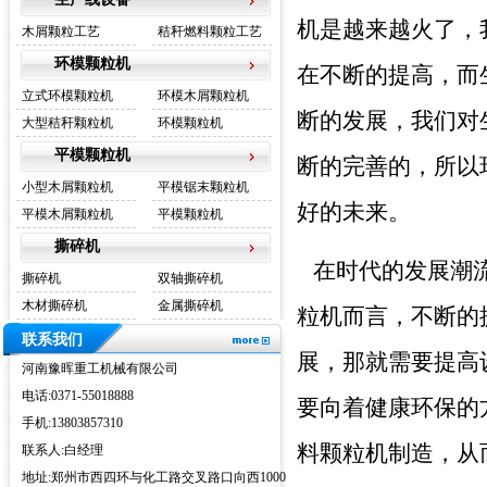
机是越来越火了，
木屑颗粒工艺
秸秆燃料颗粒工艺
环模颗粒机
在不断的提高，而
立式环模颗粒机
环模木屑颗粒机
断的发展，我们对
大型秸秆颗粒机
环模颗粒机
平模颗粒机
断的完善的，所以
小型木屑颗粒机
平模锯末颗粒机
好的未来。
平模木屑颗粒机
平模颗粒机
撕碎机
在时代的发展潮流
撕碎机
双轴撕碎机
木材撕碎机
金属撕碎机
粒机而言，不断的
联系我们
展，那就需要提高
河南豫晖重工机械有限公司
电话:0371-55018888
要向着健康环保的
手机:13803857310
料颗粒机制造，从
联系人:白经理
地址:郑州市西四环与化工路交叉路口向西1000